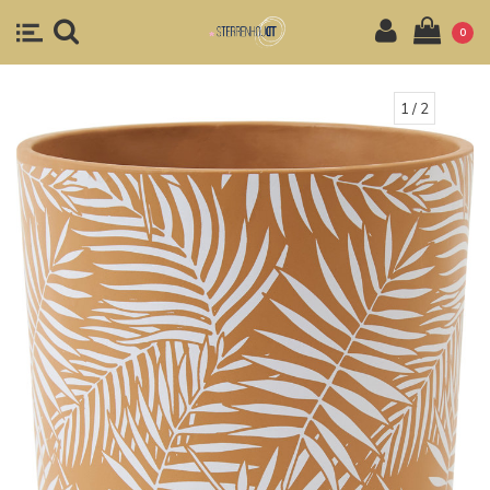
0
1
/ 2