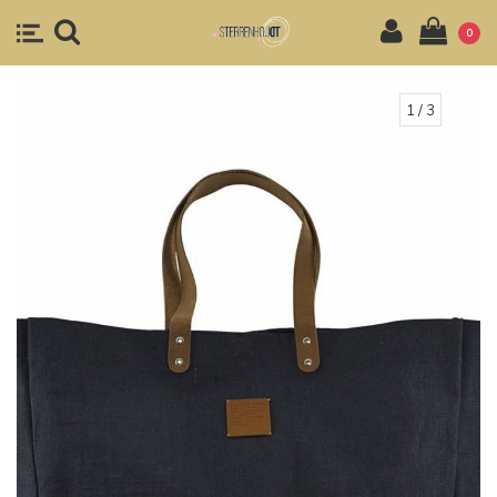
0
1
/ 3