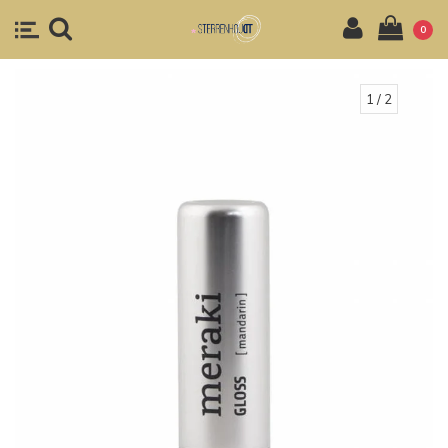
0
1
/ 2