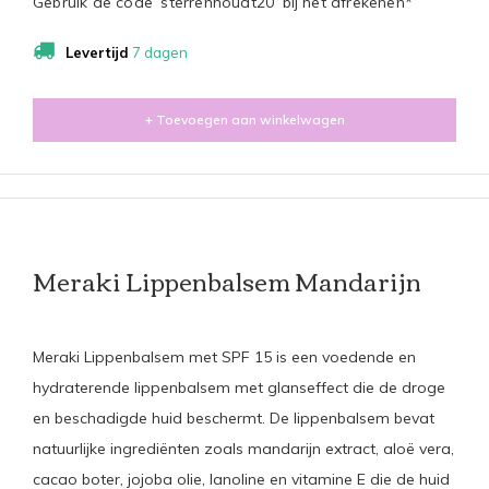
Gebruik de code ‘sterrenhoudt20’ bij het afrekenen*
Levertijd
7 dagen
+ Toevoegen aan winkelwagen
Meraki Lippenbalsem Mandarijn
Meraki Lippenbalsem met SPF 15 is een voedende en
hydraterende lippenbalsem met glanseffect die de droge
en beschadigde huid beschermt. De lippenbalsem bevat
natuurlijke ingrediënten zoals mandarijn extract, aloë vera,
cacao boter, jojoba olie, lanoline en vitamine E die de huid