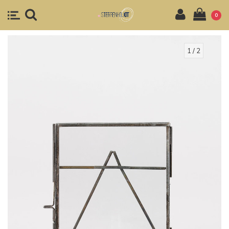
0
1
/ 2