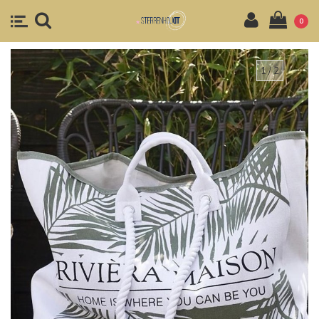
0
1
/ 2