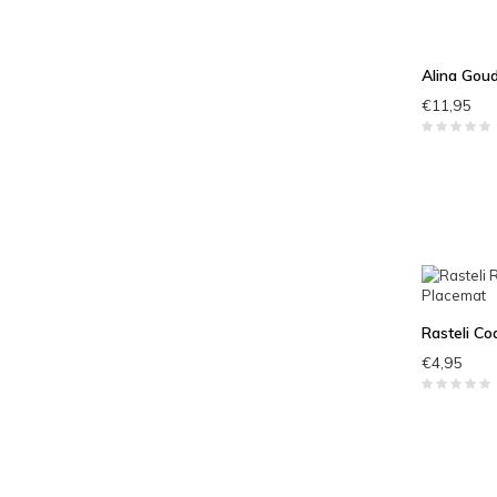
Alina Goud
€11,95
Rasteli C
€4,95